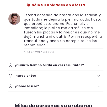
habitual
de
alarm
Sólo 50 unidades en oferta
oferta
Estaba cansado de bregar con la soriasis y
que todo me dejara la piel marcada, hasta
que probé esta crema. Fue un alivio
inmediato; la piel se me calmó, se me
fueron las placas y lo mejor es que no me
dejó mancha ni cicatriz. Por fin recuperé la
tranquilidad y ando sin complejos, se los
recomiendo.
Luis Duarte⭐⭐⭐⭐⭐
check_circle
¿Cuánto tiempo tarda en ver resultados?
check_circle
Ingredientes
check_circle
¿Cómo lo uso?
Miles de personas ya probaron