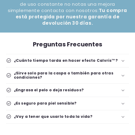
de uso constante no notas una mejora
simplemente contacta con nosotros:
Tu compra
está protegida por nuestra garantía de
devolución 30 días.
Preguntas Frecuentes
check_circle
¿Cuánto tiempo tarda en hacer efecto Calvris™?
¿Sirve solo para la caspa o también para otras
check_circle
condiciones?
check_circle
¿Engrasa el pelo o deja residuos?
check_circle
¿Es seguro para piel sensible?
check_circle
¿Voy a tener que usarlo toda la vida?