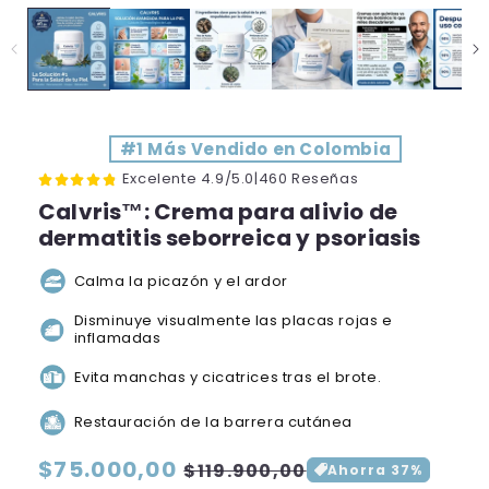
#1 Más Vendido en Colombia
Excelente 4.9/5.0|460 Reseñas
Calvris™: Crema para alivio de
dermatitis seborreica y psoriasis
Calma la picazón y el ardor
Disminuye visualmente las placas rojas e
inflamadas
Evita manchas y cicatrices tras el brote.
Restauración de la barrera cutánea
Precio
$75.000,00
Precio
$119.900,00
Ahorra 37%